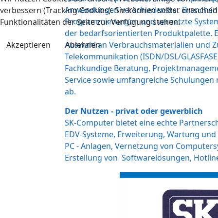
Anwendungen verschiedenster Branche
verbessern (Tracking Cookies). Sie können selbst entscheid
Programmierungen und
vernetzte Syst
Funktionalitäten der Seite zur Verfügung stehen.
der
bedarfsorientierten Produktpalette. E
Akzeptieren
Ablehnen
Auswahl an Verbrauchsmaterialien und
Z
Telekommunikation (ISDN/DSL/GLASFAS
Fachkundige Beratung, Projektmanagem
Service sowie umfangreiche Schulungen 
ab.
Der Nutzen - privat oder gewerblich
SK-Computer bietet eine echte Partnersch
EDV-Systeme, Erweiterung, Wartung und
PC - Anlagen, Vernetzung von Computersy
Erstellung von Softwarelösungen, Hotline