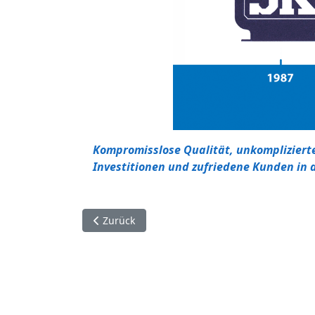
Kompromisslose Qualität, unkompliziert
Investitionen und zufriedene Kunden in d
Vorheriger Beitrag: Kontaktdaten
Zurück