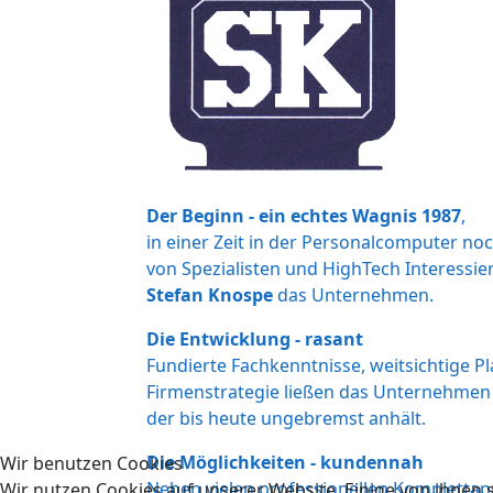
Der Beginn - ein echtes Wagnis
1987
,
in einer Zeit in der Personalcomputer no
von Spezialisten und HighTech Interessie
Stefan Knospe
das Unternehmen.
Die Entwicklung - rasant
Fundierte Fachkenntnisse, weitsichtige 
Firmenstrategie ließen das Unternehme
der bis heute ungebremst anhält.
Die Möglichkeiten - kundennah
Wir benutzen Cookies
Neben vielen professionellen Komplettap
Wir nutzen Cookies auf unserer Website. Einige von ihnen s