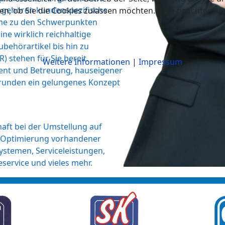
n
gehören kundenspezifische
en, ob Sie die Cookies zulassen möchten. Bitte beachten Si
eme zu den Schwerpunkten
ine wirklich
reichhaltige
ubehörartikel bis hin zu
ER)
stehen für Sie bereit.
Weitere Informationen
|
Impressum
ent und
Betreuung, hauseigener
runden ein gelungenes Konzept
aft bei der Umstellung auf
 Optimierung vorhandener
stemen, Serviceleistungen,
service und vieles mehr.