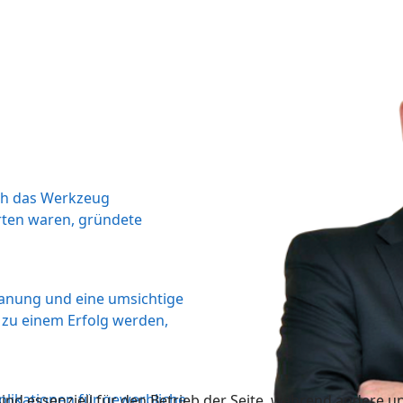
ch das
Werkzeug
rten
waren, gründete
Planung und
eine umsichtige
n
zu einem Erfolg werden,
plikationen für
gewerbliche
ind essenziell für den Betrieb der Seite, während andere u